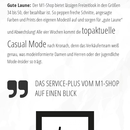
Gute Laune:
Der M1-Shop bietet lässigen Freizeitlook in den Größen
34 bis 50, der bezahlbar ist.
So peppen freche Schnitte, angesagte
Farben und Prints den eigenen Modestil auf
und sorgen für „gute Laune“
topaktuelle
und Abwechslung!
Alle vier Wochen kommt die
Casual Mode
nach Kronach,
denn das Verkäuferteam weiß
genau, was modeinformierte Damen und Herren
oder der jugendliche
Mode-Insider so trägt.
DAS SERVICE-PLUS VOM M1-SHOP
AUF EINEN BLICK