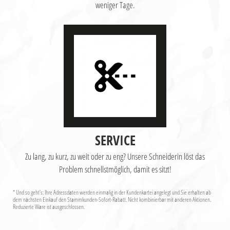
weniger Tage.
SERVICE
Zu lang, zu kurz, zu weit oder zu eng? Unsere Schneiderin löst das
Problem schnellstmöglich, damit es sitzt!
* Und so geht’s: Ihre Adressdaten werden einmalig in der Kundenkartei angelegt und Sie erhalten ab
dem nächsten Einkauf den Stammkunden-Sofort-Rabatt. Nicht kombinierbar mit anderen Aktionen.
Reduzierte Ware ist ausgeschlossen.