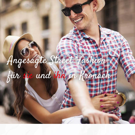
Angesagte Street Fashion
für
sie
und
ihn
in Kronach