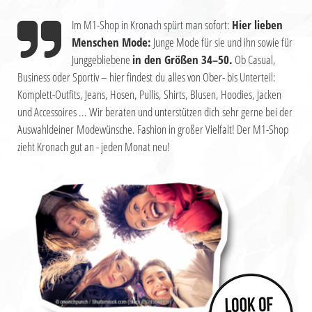
Im M1-Shop in Kronach spürt man sofort:
Hier lieben
Menschen Mode:
Junge Mode für sie und ihn
sowie für
Junggebliebene
in den Größen 34–50.
Ob Casual,
Business oder Sportiv – hier findest du
alles von Ober- bis Unterteil:
Komplett-Outfits,
Jeans, Hosen, Pullis, Shirts, Blusen, Hoodies,
Jacken
und Accessoires ... Wir beraten und
unterstützen dich sehr gerne bei der
Auswahl
deiner Modewünsche. Fashion in großer Vielfalt!
Der M1-Shop
zieht Kronach gut an - jeden Monat neu!