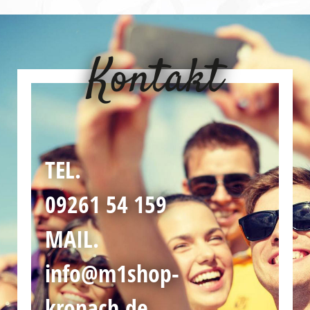
Kontakt
TEL.
09261 54 159
MAIL.
info@m1shop-
kronach.de