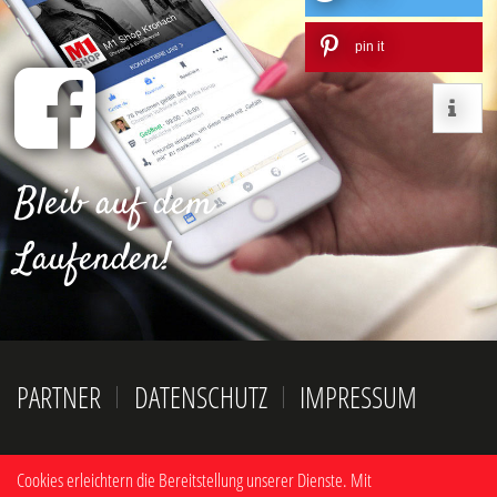
pin it
Bleib auf dem
Laufenden!
NAVIGATION
PARTNER
DATENSCHUTZ
IMPRESSUM
ÜBERSPRINGEN
Cookies erleichtern die Bereitstellung unserer Dienste. Mit